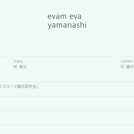
menu
current
味 献立
形 展
マスローズ展示即売会」