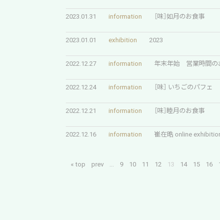
2023.01.31
information
［味］如月のお食事
2023.01.01
exhibition
2023
2022.12.27
information
年末年始 営業時間の
2022.12.24
information
［味］ いちごのパフェ
2022.12.21
information
［味］睦月のお食事
2022.12.16
information
崔在晧 online exhibitio
« top
prev
...
9
10
11
12
13
14
15
16