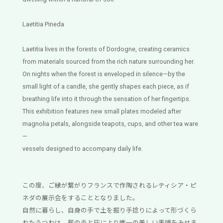
Laetitia Pineda
Laetitia lives in the forests of Dordogne, creating ceramics
from materials sourced from the rich nature surrounding her.
On nights when the forest is enveloped in silence—by the
small light of a candle, she gently shapes each piece, as if
breathing life into it through the sensation of her fingertips.
This exhibition features new small plates modeled after
magnolia petals, alongside teapots, cups, and other tea ware
—
vessels designed to accompany daily life.
この度、ご縁が繋がりフランスで作陶されるレティシア・ピ
ネダの展示会をすることとなりました。
自然に暮らし、自身の手で土を掘り手捻りによって形づくら
れたうつわは、薪の炎と灰により唯一の美しい表情をみせま