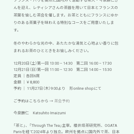
フランス・パリを拠点に国内外で活動する茶人・今泉勝仁さ
んを迎え、レティシアさんの茶器を用いて日本とフランスの
茶葉を愉しむ茶会を催します。お茶とともにフランスにゆか
りのある茶菓子を味わえる特別なコースをご用意いたしま
す。
冬のやわらかな光の中、あたたかな湯気と心地よい香りに包
まれるお茶のひとときをお愉しみください。
12月20日（土）第一回 13:00 – 14:30 第二回 16:00 – 17:30
12月21日（日）第一回 11:00 – 12:30 第二回 14:00 – 15:30
定員 ｜各回6席
金額 ｜￥8,800
予約 ｜ 11月27日（木）9:00より 形online shopにて
ご予約はこちらから →
茶会予約
今泉勝仁 Katsuhito Imaizumi
「茶と」、「Through The Tea」主宰。櫻井焙茶研究所、OGATA
Parisを経て2024年より独立。欧州を拠点に国内外で茶、日本