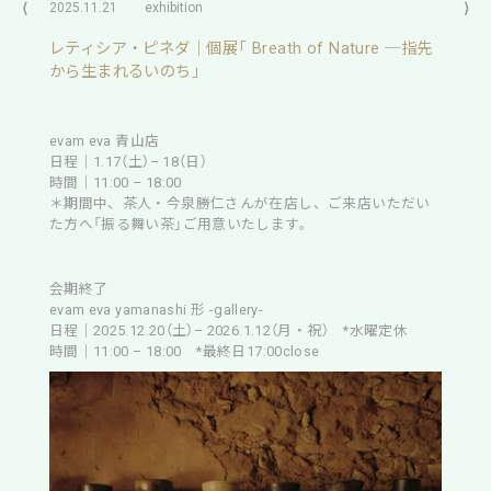
⟨
2025.11.21
exhibition
⟩
レティシア・ピネダ｜個展「 Breath of Nature ─指先
から生まれるいのち」
evam eva 青山店
日程｜1.17（土）– 18（日）
時間｜11:00 – 18:00
＊期間中、茶人・今泉勝仁さんが在店し、ご来店いただい
た方へ「振る舞い茶」ご用意いたします。
会期終了
evam eva yamanashi 形 -gallery-
日程｜2025.12.20（土）– 2026.1.12（月・祝） *水曜定休
時間｜11:00 – 18:00 *最終日17:00close