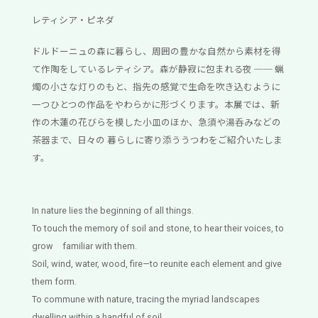
レティシア・ピネダ
ドルドーニュの森に暮らし、周囲の豊かな自然から素材を得
て作陶をしているレティシア。森が静寂に包まれる夜 ── 蝋
燭の小さな灯りのもと、指先の感覚で生命を吹き込むように
一つひとつの作品をやわらかに形づくります。本展では、新
作の木蓮の花びらを模した小皿のほか、急須や湯呑みなどの
茶器まで、日々の 暮らしに寄り添ううつわをご紹介いたしま
す。
In nature lies the beginning of all things.
To touch the memory of soil and stone, to hear their voices, to
grow familiar with them.
Soil, wind, water, wood, fire—to reunite each element and give
them form.
To commune with nature, tracing the myriad landscapes
dwelling within a handful of soil.