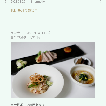
⟨
2023.08.29
information
⟩
［味］長月のお食事
ランチ｜11:30 –（L.O. 15:00）
昼のお食事 3,300円
富士桜ポークの西京焼き