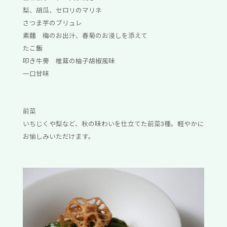
梨、胡瓜、セロリのマリネ
さつま芋のブリュレ
素麵 梅のお出汁、春菊のお浸しを添えて
たこ飯
叩き牛蒡 椎茸の柚子胡椒風味
一口甘味
前菜
いちじくや梨など、秋の味わいを仕立てた前菜3種。軽やかに
お愉しみいただけます。