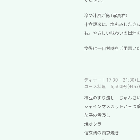
ください。
冷や汁風ご飯（写真右）
十六穀米に、塩もみしたき
も。やさしい味わいの出汁
食後は一口甘味をご用意い
ディナー｜17:30 – 21:30（L.O
コース料理 5,500円（+tax
枝豆のすり流し じゅんさ
シャインマスカットと三つ
茄子の煮浸し
焼オクラ
信玄鶏の西京焼き