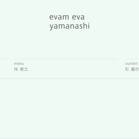
menu
current
味 献立
形 展