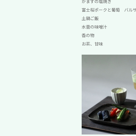
かますの塩焼き
富士桜ポークと葡萄 バル
土鍋ご飯
水雲の味噌汁
香の物
お茶、甘味