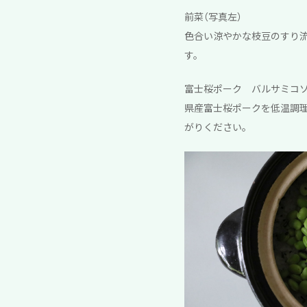
前菜（写真左）
色合い涼やかな枝豆のすり流
す。
富士桜ポーク バルサミコソ
県産富士桜ポークを低温調
がりください。