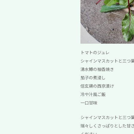
トマトのジュレ
シャインマスカットと三つ
湧水鱒の柚香焼き
茄子の煮浸し
信玄鶏の西京漬け
冷や汁風ご飯
一口甘味
シャインマスカットと三つ葉
瑞々しくさっぱりとした甘