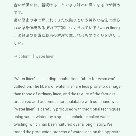
合いが保たれ、着続けることでより味わい深くなるのが特徴
です。
長い歴史の中で育まれてきた水撚りという特殊な技法で撚ら
れた糸を伝統ある技術で丁寧につくられている 「water linen」
。滋賀県の湖西と湖東の対岸で生まれるものづくりを辿りま
した。
→
column｜water linen
“Water linen” is an indispensable linen fabric for evam eva’s
collection. The fibers of water linen are less prone to damage
than those of ordinary linen, and the texture of the fabric is
preserved and becomes more palatable with continued wear.
“Water linen” is carefully produced with traditional techniques
using yarns twisted by a special technique called water
twisting, which has been nurtured over a long history. We
traced the production process of water linen on the opposite