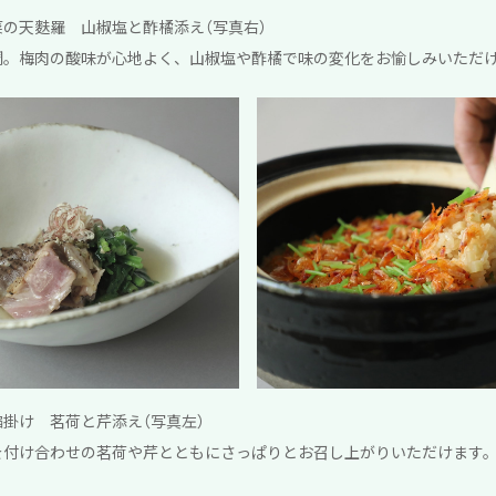
の天麩羅 山椒塩と酢橘添え（写真右）
鯛。梅肉の酸味が心地よく、山椒塩や酢橘で味の変化をお愉しみいただ
掛け 茗荷と芹添え（写真左）
を付け合わせの茗荷や芹とともにさっぱりとお召し上がりいただけます