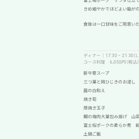
富士桜ポーク サラダ仕立て
きめ細やかでほどよい脂が
食後は一口甘味をご用意い
ディナー｜17:30 – 21:30（L.O
コース料理 6,050円（税込
新牛蒡スープ
三つ葉と岡ひじきのお浸し
蕗の白和え
焼き筍
厚焼き玉子
鯛の梅肉大葉包み揚げ 山
富士桜ポークの柔らか煮 
土鍋ご飯