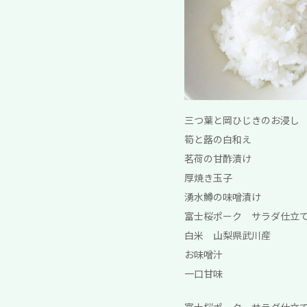
三つ葉と岡ひじきのお浸し
筍と蕗の白和え
茗荷の甘酢漬け
厚焼き玉子
湧水鱒の味噌漬け
富士桜ポーク サラダ仕立
白米 山梨県武川産
お味噌汁
一口甘味