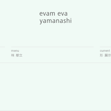
menu
current
味 献立
形 展