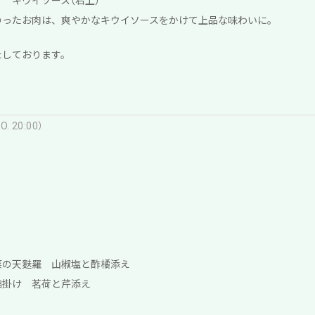
 キウイソース（右上）
のったお肉は、爽やかなキウイソースをかけて上品な味わいに。
たしております。
. 20:00）
）
菜の天麩羅 山椒塩と酢橘添え
餡掛け 茗荷と芹添え