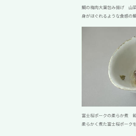
鯛の梅肉大葉包み揚げ 山菜
身がほぐれるような食感の
富士桜ポークの柔らか煮 餡
柔らかく煮た富士桜ポーク