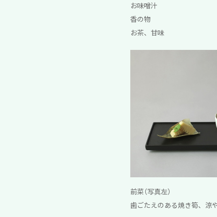
お味噌汁
香の物
お茶、甘味
前菜（写真左）
歯ごたえのある焼き筍、涼