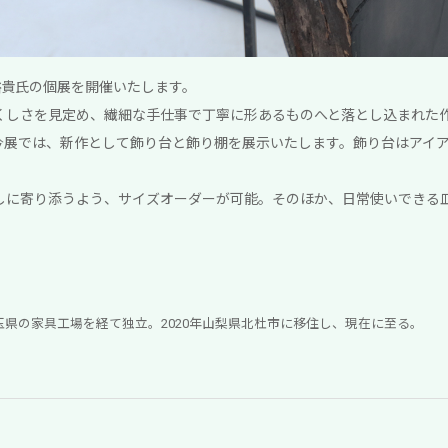
嵐裕貴氏の個展を開催いたします。
くしさを見定め、繊細な手仕事で丁寧に形あるものへと落とし込まれた
 3 度目となる今展では、新作として飾り台と飾り棚を展示いたします。飾り台は
しに寄り添うよう、サイズオーダーが可能。そのほか、日常使いできる
に埼玉県の家具工場を経て独立。2020年山梨県北杜市に移住し、現在に至る。