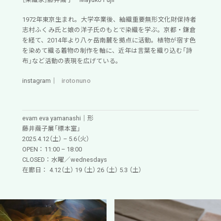
1972年東京生まれ。大学卒業後、紬織重要無形文化財保持者
志村ふくみ氏と娘の洋子氏のもとで染織を学ぶ。京都・鎌倉
を経て、2014年より八ヶ岳南麓を拠点に活動。植物が宿す色
を染めて織る着物の制作を軸に、近年は言葉を織り込む「詩
布」など活動の表現を広げている。
instagram｜
irotonuno
evam eva yamanashi｜形
藤井繭子展「標本室」
2025.4.12（土） – 5.6（火）
OPEN：11:00 – 18:00
CLOSED：水曜／wednesdays
在廊日： 4.12（土） 19 （土） 26 （土） 5.3 （土）