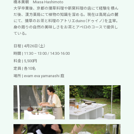
橋本美朝 Miasa Hashimoto
大学卒業後、京都の摘草料理や新窯料理の店にて経験を積ん
だ後、漢方薬局にて植物の知識を深める。現在は高尾山の麓
にて、摘草のお茶と料理のアトリエduino（ドゥイノ）を主宰。
身の周りの自然の美味しさをお茶とアペロのコースで提供し
ている。
日程 | 4月26日（土）
時間 | 11:30 – 13:00 / 14:30-16:00
料金 | 5,500円
定員 | 各10名
場所 | evam eva yamanashi 庭