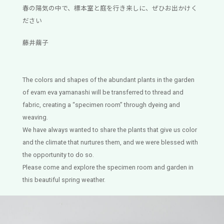
春の陽気の中で、標本室と庭を行き来しに、ぜひお出かけく
ださい
藤井繭子
The colors and shapes of the abundant plants in the garden
of evam eva yamanashi will be transferred to thread and
fabric, creating a “specimen room” through dyeing and
weaving.
We have always wanted to share the plants that give us color
and the climate that nurtures them, and we were blessed with
the opportunity to do so.
Please come and explore the specimen room and garden in
this beautiful spring weather.