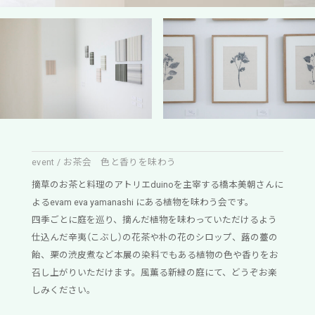
event / お茶会 色と香りを味わう
摘草のお茶と料理のアトリエduinoを主宰する橋本美朝さんに
よるevam eva yamanashi にある植物を味わう会です。
四季ごとに庭を巡り、摘んだ植物を味わっていただけるよう
仕込んだ辛夷（こぶし）の花茶や朴の花のシロップ、蕗の薹の
飴、栗の渋皮煮など本展の染料でもある植物の色や香りをお
召し上がりいただけます。風薫る新緑の庭にて、どうぞお楽
しみください。