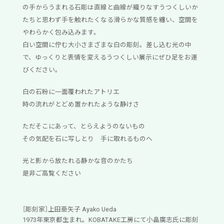
の手からうまれる石彫は直線と曲線が織りなすうつくしいか
たちと思わず手を触れたくなる滑らかな質感を纏い、空間を
やわらかく包み込みます。
白い空間に佇む大小さまざまな白の彫刻。差し込む光の中
で、ゆっくりと表情を変えるうつくしい展示にぜひ足をお運
びください。
白の石粉に一面覆われたアトリエ
時の流れがとどめ置かれたような静けさ
ただそこにあって、とらえようのないもの
その気配を石に写しとり 手に取れるものへ
光と影から放たれる静かな音のかたち
是非ご高覧ください
［彫刻家］上田亜矢子 Ayako Ueda
1973年東京都生まれ。KOBATAKE工房にて小畠廣志氏に彫刻